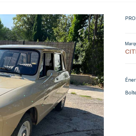
PRO
Marq
CI
Éner
Boît