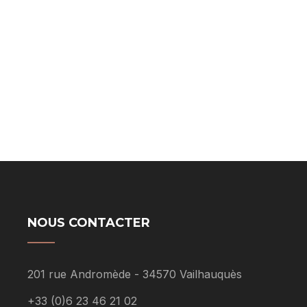
NOUS CONTACTER
201 rue Andromède - 34570 Vailhauquès
+33 (0)6 23 46 21 02