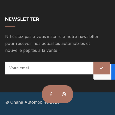
NEWSLETTER
N'hésitez pas à vous inscrire à notre newsletter
pour recevoir nos actualités automobiles et
nouvelle pépites à la vente !
E
m
a
i
l
*
© Ohana Automobiles 2023