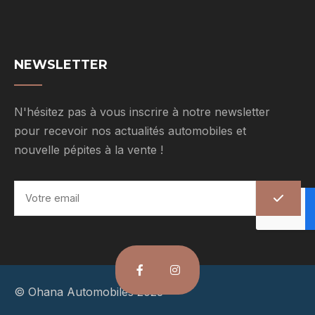
NEWSLETTER
N'hésitez pas à vous inscrire à notre newsletter
pour recevoir nos actualités automobiles et
nouvelle pépites à la vente !
E
m
a
i
l
*
© Ohana Automobiles 2023