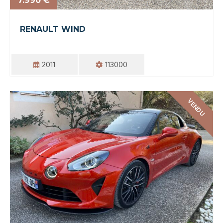
7.990 €
RENAULT WIND
2011
113000
VENDU