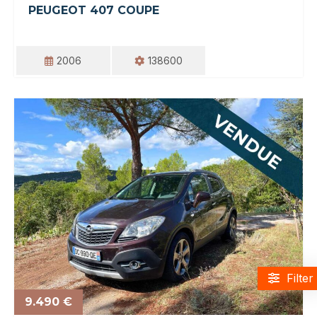
PEUGEOT 407 COUPE
2006
138600
Filter
9.490 €