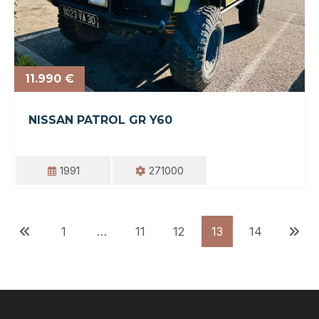
11.990 €
NISSAN PATROL GR Y60
1991
271000
NAVIGATION
1
…
11
12
13
14
DES
ARTICLES