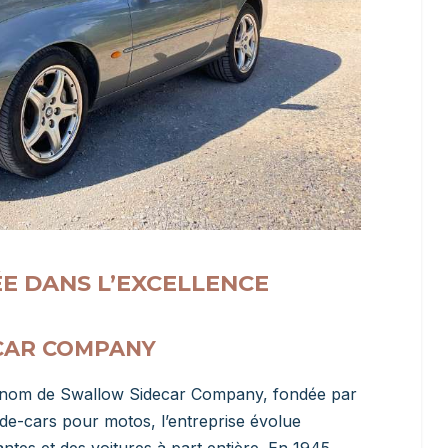
E DANS L’EXCELLENCE
ECAR COMPANY
e nom de Swallow Sidecar Company, fondée par
side-cars pour motos, l’entreprise évolue
tes et des voitures à part entière. En 1945,