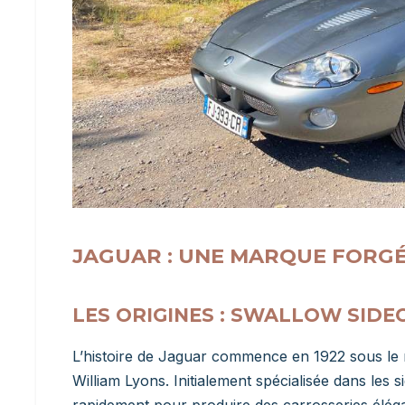
JAGUAR : UNE MARQUE FORGÉ
LES ORIGINES : SWALLOW SID
L’histoire de Jaguar commence en 1922 sous l
William Lyons. Initialement spécialisée dans les 
rapidement pour produire des carrosseries élégan