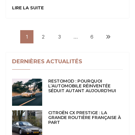
:
LIRE LA SUITE
La
Performance
Selon
NAVIGATION
Audi,
1
2
3
…
6
DES
Entre
ARTICLES
Discrétion
Et
DERNIÈRES ACTUALITÉS
Efficacité
RESTOMOD : POURQUOI
L’AUTOMOBILE RÉINVENTÉE
SÉDUIT AUTANT AUJOURD’HUI
CITROËN CX PRESTIGE : LA
GRANDE ROUTIÈRE FRANÇAISE À
PART