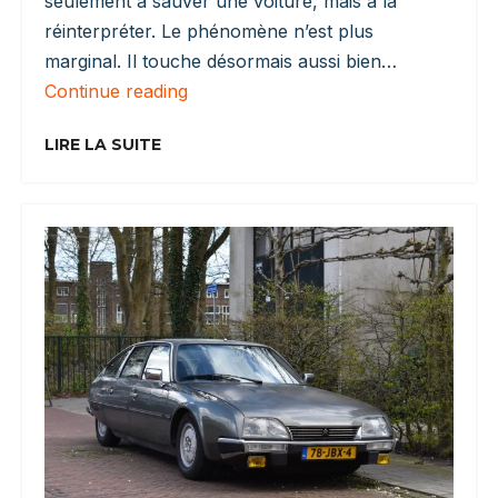
seulement à sauver une voiture, mais à la
réinterpréter. Le phénomène n’est plus
marginal. Il touche désormais aussi bien…
Restomod
Continue reading
:
Pourquoi
LIRE LA SUITE
L’automobile
Réinventée
Séduit
Autant
Aujourd’hui