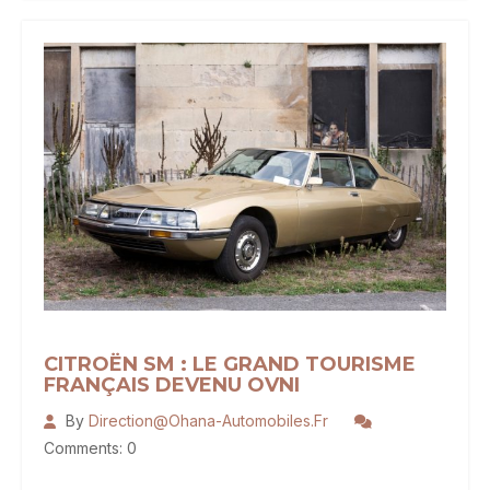
La
Grande
Routière
Française
À
Part
CITROËN SM : LE GRAND TOURISME
FRANÇAIS DEVENU OVNI
By
Direction@ohana-Automobiles.fr
Comments: 0