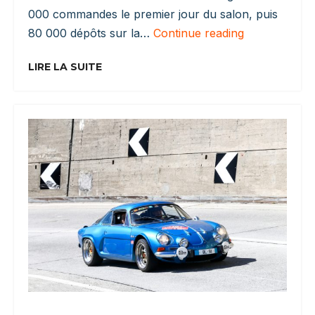
000 commandes le premier jour du salon, puis
Citroën
80 000 dépôts sur la…
Continue reading
DS
:
LIRE LA SUITE
La
Voiture
Qui
A
Changé
L’idée
Même
De
La
Berline
Française