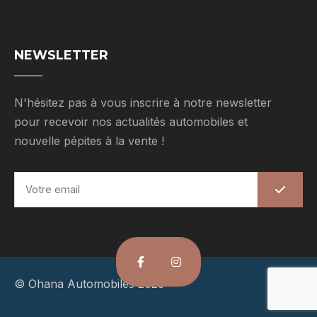
NEWSLETTER
N'hésitez pas à vous inscrire à notre newsletter
pour recevoir nos actualités automobiles et
nouvelle pépites à la vente !
E
m
a
i
l
*
© Ohana Automobiles 2023